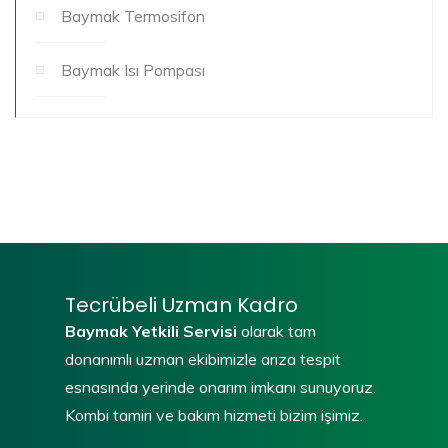
Baymak Termosifon
Baymak Isı Pompası
Tecrübeli Uzman Kadro
Baymak Yetkili Servisi
olarak tam
donanımlı uzman ekibimizle arıza tespit
esnasında yerinde onarım imkanı sunuyoruz.
Kombi tamiri ve bakım hizmeti bizim işimiz.